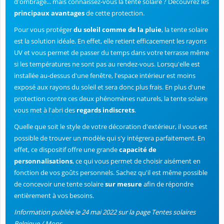
d'ombrage... mais connaissez-vous la tente solaire ? Découvrez les
principaux avantages
de cette protection.
Pour vous protéger
du soleil comme de la pluie
, la tente solaire
est la solution idéale. En effet, elle retient efficacement les rayons
UV et vous permet de passer du temps dans votre terrasse même
si les températures ne sont pas au rendez-vous. Lorsqu'elle est
installée au-dessus d'une fenêtre, l'espace intérieur est moins
exposé aux rayons du soleil et sera donc plus frais. En plus d'une
protection contre ces deux phénomènes naturels, la tente solaire
vous met à l'abri des
regards indiscrets
.
Quelle que soit le style de votre décoration d'extérieur, il vous est
possible de trouver un modèle qui s'y intégrera parfaitement. En
effet, ce dispositif offre une grande
capacité de
personnalisations
, ce qui vous permet de choisir aisément en
fonction de vos goûts personnels. Sachez qu'il est même possible
de concevoir une tente solaire
sur mesure
afin de répondre
entièrement à vos besoins.
Information publiée le 24 mai 2022 sur la page Tentes solaires
Belgique / Mons.