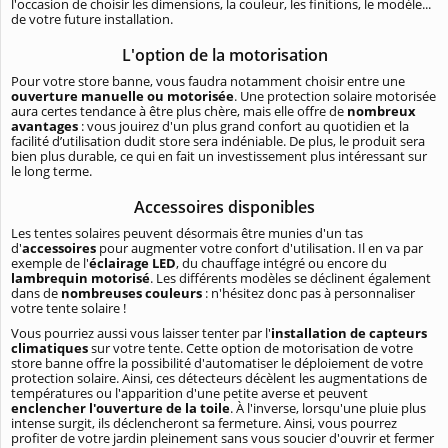
l'occasion de choisir les dimensions, la couleur, les finitions, le modèle...
de votre future installation.
L'option de la motorisation
Pour votre store banne, vous faudra notamment choisir entre une
ouverture manuelle ou motorisée
. Une protection solaire motorisée
aura certes tendance à être plus chère, mais elle offre de
nombreux
avantages
: vous jouirez d'un plus grand confort au quotidien et la
facilité d’utilisation dudit store sera indéniable. De plus, le produit sera
bien plus durable, ce qui en fait un investissement plus intéressant sur
le long terme.
Accessoires disponibles
Les tentes solaires peuvent désormais être munies d'un tas
d'
accessoires
pour augmenter votre confort d'utilisation. Il en va par
exemple de l'
éclairage LED
, du chauffage intégré ou encore du
lambrequin motorisé
. Les différents modèles se déclinent également
dans de
nombreuses couleurs
: n'hésitez donc pas à personnaliser
votre tente solaire !
Vous pourriez aussi vous laisser tenter par l'
installation de capteurs
climatiques
sur votre tente. Cette option de motorisation de votre
store banne offre la possibilité d'automatiser le déploiement de votre
protection solaire. Ainsi, ces détecteurs décèlent les augmentations de
températures ou l'apparition d'une petite averse et peuvent
enclencher l'ouverture de la toile
. À l'inverse, lorsqu'une pluie plus
intense surgit, ils déclencheront sa fermeture. Ainsi, vous pourrez
profiter de votre jardin pleinement sans vous soucier d'ouvrir et fermer